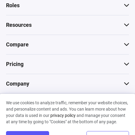
Roles
Resources
Compare
Pricing
Company
We use cookies to analyze traffic, remember your website choices,
© 2026 Machinations SARL
and personalize content and ads. You can learn more about how
Privacy
•
Terms & Conditions
•
Cookies
Backed by
your data is used in our
privacy policy
and manage your consent
Hiro Capital
•
Sony
•
Seedcamp
at any time by going to "Cookies" at the bottom of any page.