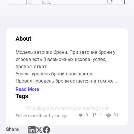
About
Модель заточки брони. При заточке брони у 
игрока есть 3 возможных исхода: успех, 
провал, откат.

Успех - уровень брони повышается

Провал - уровень брони остается на том же 
месте.

Read More
Откат - уровень брони понижается на 1 
Tags
уровень.

This diagram doesn’t have any tags yet
Броня затачивается за ресурс "Заточки". Чем 
0
1
31
Edited more than 1 year ago
выше уровень брони, тем больше нужно 
заточек.

Share
Для сведения шанса отката к нулю игроки 