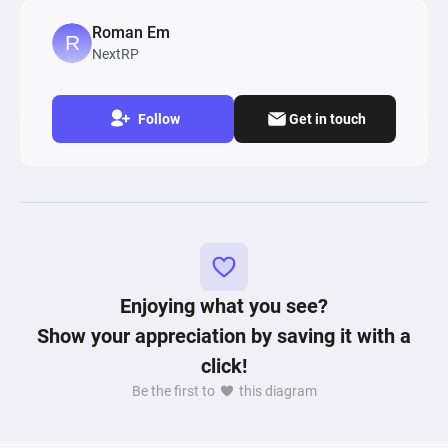
используют ресурс "Сейвы".

Roman Em
Модель показана для уровней с 10-15, т.к. до 
NextRP
10го игроки могут заточиться без особых 
проблем.  
Follow
Get in touch
Enjoying what you see?
Show your appreciation by saving it with a
click!
Be the first to
this diagram