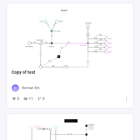
Copy of test
Roman Em
0
11
0