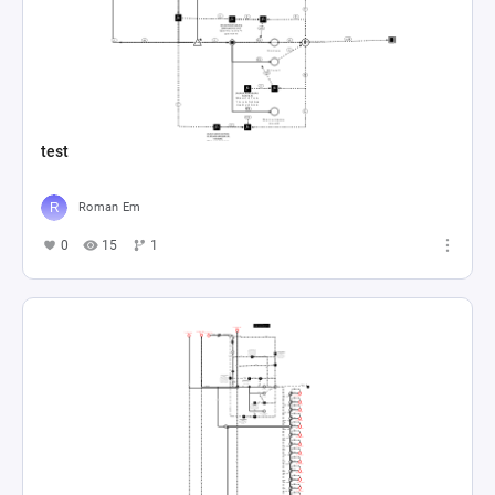
test
Roman Em
0
15
1