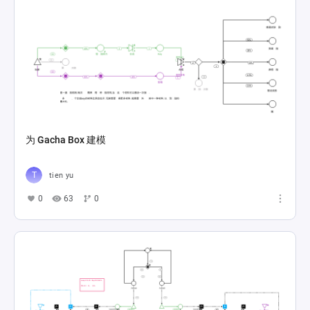
为 Gacha Box 建模
tien yu
0
63
0